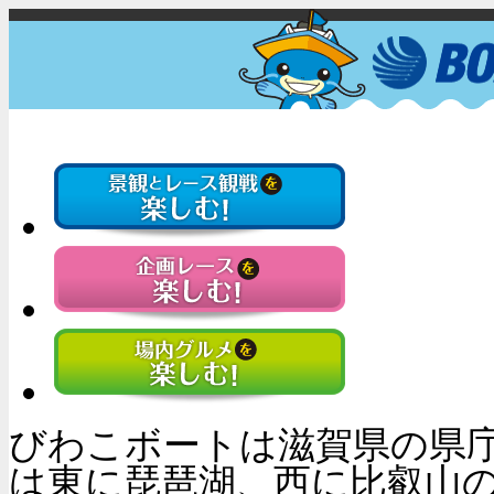
びわこボートは滋賀県の県
は東に琵琶湖、西に比叡山