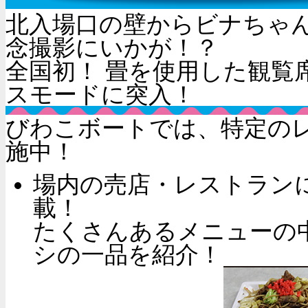
北入場口の壁からビナちゃ
念撮影にいかが！？
全国初！ 畳を使用した観覧
スモードに突入！
びわこボートでは、特定の
施中！
場内の売店・レストラン
載！
たくさんあるメニューの
シの一品を紹介！