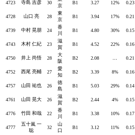
寺島 吉彦
4723
30
B1
3.27
12%
0.23
京
東
山口 亮
4728
28
B1
3.94
17%
0.21
京
香
中村 晃朋
4739
24
B1
4.80
30%
0.15
川
滋
木村 仁紀
4743
23
B1
4.52
22%
0.16
賀
大
井上 尚悟
4750
28
B2
2.08
…
0.21
阪
愛
西尾 亮輔
4752
27
B2
3.39
8%
0.16
知
徳
山田 祐也
4757
26
B1
5.03
29%
0.14
島
滋
山田 晃大
4761
26
B2
2.44
4%
0.15
賀
香
竹田 和哉
4776
22
B1
3.38
10%
0.17
川
五十嵐 一
山
4777
32
B1
3.12
11%
0.15
聡
口