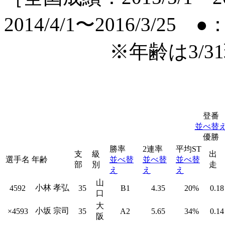
2014/4/1〜2016/3/25
●
※年齢は3/
登番
並べ替
優勝
勝率
2連率
平均ST
支
級
出
選手名
年齢
並べ替
並べ替
並べ替
部
別
走
え
え
え
山
小林 孝弘
4592
35
B1
4.35
20%
0.18
口
大
小坂 宗司
×4593
35
A2
5.65
34%
0.14
阪