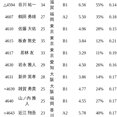
滋
谷川 祐一
△4594
34
B1
6.56
55%
0.14
賀
福
鶴田 勇雄
4607
27
A2
5.50
35%
0.18
岡
東
佐藤 大佑
4610
25
B1
4.96
28%
0.15
京
東
板倉 敦史
4615
35
B1
3.84
12%
0.21
京
東
若林 友
4617
33
B1
3.29
11%
0.19
京
愛
岩永 雅人
4630
29
B1
4.50
26%
0.16
知
大
新井 英孝
4631
28
B1
3.86
14%
0.17
阪
大
雑賀 勇貴
×4639
25
B1
4.77
24%
0.17
阪
山ノ内 雅
福
4640
25
B1
4.55
27%
0.17
人
岡
香
近江 翔吾
○4643
23
A2
5.78
40%
0.17
川