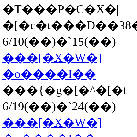
�T���P�C�X�|
6/10(��)�`15(��)
���[�X�W�]
�o����I��
���{�g�[�^�[�t
6/
19(��)
�`24(��)
���[�X�W�]