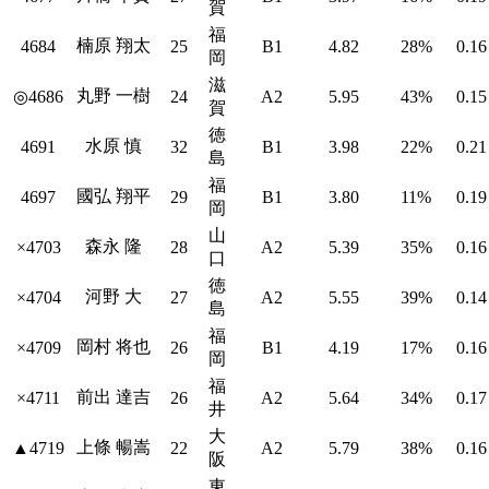
賀
福
楠原 翔太
4684
25
B1
4.82
28%
0.16
岡
滋
丸野 一樹
◎4686
24
A2
5.95
43%
0.15
賀
徳
水原 慎
4691
32
B1
3.98
22%
0.21
島
福
國弘 翔平
4697
29
B1
3.80
11%
0.19
岡
山
森永 隆
×4703
28
A2
5.39
35%
0.16
口
徳
河野 大
×4704
27
A2
5.55
39%
0.14
島
福
岡村 将也
×4709
26
B1
4.19
17%
0.16
岡
福
前出 達吉
×4711
26
A2
5.64
34%
0.17
井
大
上條 暢嵩
▲4719
22
A2
5.79
38%
0.16
阪
東