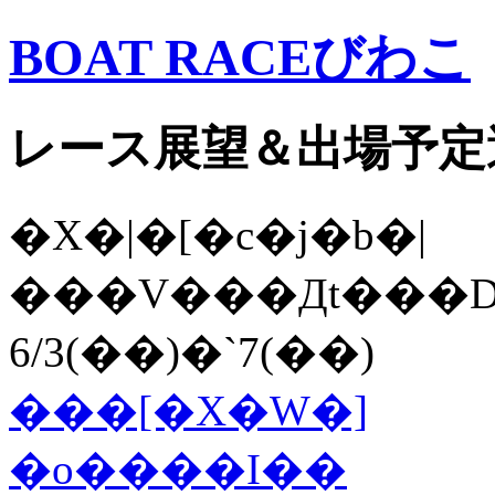
BOAT RACEびわこ
レース展望＆出場予定
�X�|�[�c�j�b�|
���V���Дt���D�
6/3(��)�`7(��)
���[�X�W�]
�o����I��