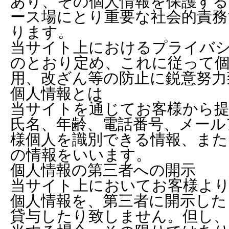
あり、その個人情報を保護す
ース場にとり重要な社会的責務
ります。
当サイト上におけるプライバ
のとおり定め、これに従って個
用、改ざん等の防止に鋭意努力
個人情報とは
当サイトを通じてお客様から提
氏名、年齢、電話番号、メール
様個人を識別できる情報、また
の情報をいいます。
個人情報の第三者への開示
当サイト上においてお客様よ
個人情報を、第三者に開示した
貸与したり致しません。但し