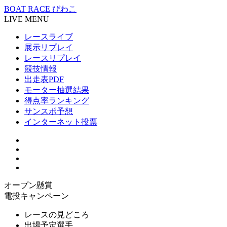
BOAT RACE びわこ
LIVE MENU
レースライブ
展示リプレイ
レースリプレイ
競技情報
出走表PDF
モーター抽選結果
得点率ランキング
サンスポ予想
インターネット投票
オープン懸賞
電投キャンペーン
レースの見どころ
出場予定選手