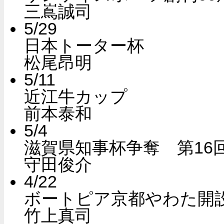
三嶌誠司
5/29
日本トーター杯
松尾昂明
5/11
近江牛カップ
前本泰和
5/4
滋賀県知事杯争奪 第16
守田俊介
4/22
ボートピア京都やわた開
竹上真司