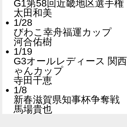
G1第58回近畿地区選手権
太田和美
1/28
びわこ幸舟福運カップ
河合佑樹
1/19
G3オールレディース 関
ゃんカップ
寺田千恵
1/8
新春滋賀県知事杯争奪戦
馬場貴也