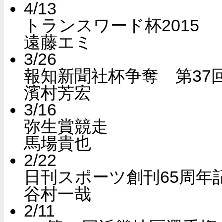
4/13
トランスワード杯2015
遠藤エミ
3/26
報知新聞社杯争奪 第37
濱村芳宏
3/16
弥生賞競走
馬場貴也
2/22
日刊スポーツ創刊65周年
谷村一哉
2/11